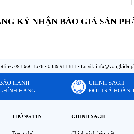
NG KÝ NHẬN BÁO GIÁ SẢN P
tline:
093 666 3678 - 0889 911 811
- Email:
info@vongbidaip
BẢO HÀNH
CHÍNH SÁCH
CHÍNH HÃNG
ĐỔI TRẢ,HOÀN 
THÔNG TIN
CHÍNH SÁCH
Trang chủ
Chính sách bảo mật