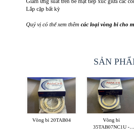
Giảm ứng suất trên bề mặt tiếp xúc giữa các co
Lắp cặp bất kỳ
Quý vị có thể xem thêm
các loại vòng bi cho 
SẢN PHẨ
Vòng bi 20TAB04
Vòng bi
35TAB07NC1U -
2NSE/GMP4