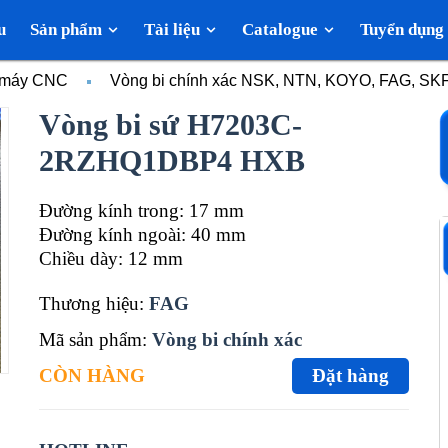
u
Sản phẩm
Tài liệu
Catalogue
Tuyển dụng
c máy CNC
Vòng bi chính xác NSK, NTN, KOYO, FAG, SK
Vòng bi sứ H7203C-
2RZHQ1DBP4 HXB
Đường kính trong: 17 mm
Đường kính ngoài: 40 mm
Chiều dày: 12 mm
Thương hiệu:
FAG
Mã sản phẩm:
Vòng bi chính xác
CÒN HÀNG
Đặt hàng