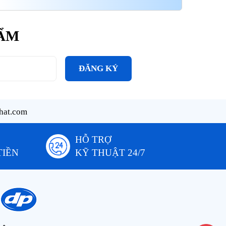
HẨM
ĐĂNG KÝ
hat.com
HỖ TRỢ
TIỀN
KỸ THUẬT 24/7