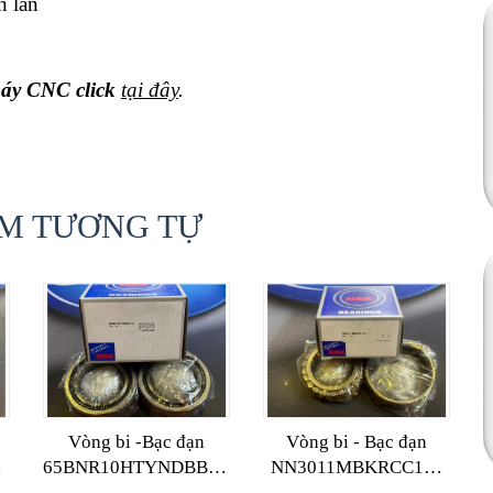
n lăn
máy CNC click
tại đây
.
M TƯƠNG TỰ
Vòng bi -Bạc đạn
Vòng bi - Bạc đạn
65BNR10HTYNDBBLP4
NN3011MBKRCC1P4
NSK
NSK