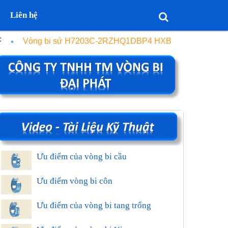
Liên hệ
F
Vòng bi sứ H7203C-2RZHQ1DBP4 HXB
Ưu điểm của vòng bi cầu
Ưu điểm vòng bi côn
Ưu điểm của vòng bi tang trống