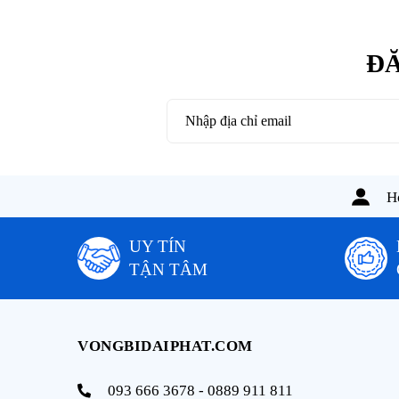
ĐĂ
Ho
UY TÍN
TẬN TÂM
VONGBIDAIPHAT.COM
093 666 3678 - 0889 911 811