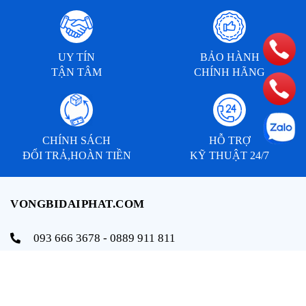
UY TÍN
BẢO HÀNH
TẬN TÂM
CHÍNH HÃNG
CHÍNH SÁCH
HỖ TRỢ
ĐỔI TRẢ,HOÀN TIỀN
KỸ THUẬT 24/7
VONGBIDAIPHAT.COM
093 666 3678 - 0889 911 811
info@vongbidaiphat.com
Email:
Địa chỉ: 654 Ngô Gia Tự, q. Hải An, tp. Hải Phòng