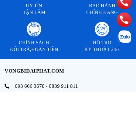
UY TÍN
BẢO HÀNH
TẬN TÂM
CHÍNH HÃNG
CHÍNH SÁCH
HỖ TRỢ
ĐỔI TRẢ,HOÀN TIỀN
KỸ THUẬT 24/7
VONGBIDAIPHAT.COM
093 666 3678 - 0889 911 811
info@vongbidaiphat.com
Email:
Địa chỉ: 654 Ngô Gia Tự, q. Hải An, tp. Hải Phòng