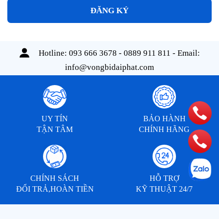
ĐĂNG KÝ
Hotline:
093 666 3678 - 0889 911 811
- Email:
info@vongbidaiphat.com
UY TÍN
BẢO HÀNH
TẬN TÂM
CHÍNH HÃNG
CHÍNH SÁCH
HỖ TRỢ
ĐỔI TRẢ,HOÀN TIỀN
KỸ THUẬT 24/7