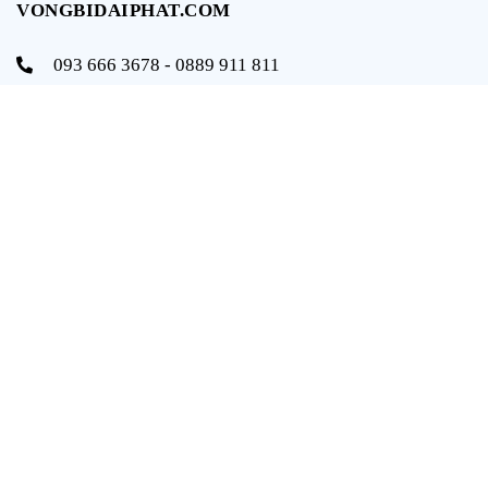
VONGBIDAIPHAT.COM
093 666 3678 - 0889 911 811
info@vongbidaiphat.com
Email:
Địa chỉ: 654 Ngô Gia Tự, q. Hải An, tp. Hải Phòng
THÔNG TIN
Trang chủ
Giới thiệu
Sản phẩm
Tài liệu