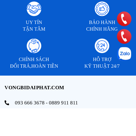
UY TÍN
BẢO HÀNH
TẬN TÂM
CHÍNH HÃNG
CHÍNH SÁCH
HỖ TRỢ
ĐỔI TRẢ,HOÀN TIỀN
KỸ THUẬT 24/7
VONGBIDAIPHAT.COM
093 666 3678 - 0889 911 811
info@vongbidaiphat.com
Email:
Địa chỉ: 654 Ngô Gia Tự, q. Hải An, tp. Hải Phòng