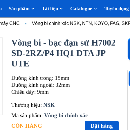
u
Sản phẩm
Tài liệu
Catalogue
Tuyển dụng
c máy CNC
Vòng bi chính xác NSK, NTN, KOYO, FAG, SK
Vòng bi - bạc đạn sứ H7002
SD-2RZ/P4 HQ1 DTA JP
UTE
Đường kính trong: 15mm
Đường kính ngoài: 32mm
Chiều dày: 9mm
Thương hiệu:
NSK
Mã sản phẩm:
Vòng bi chính xác
CÒN HÀNG
Đặt hàng