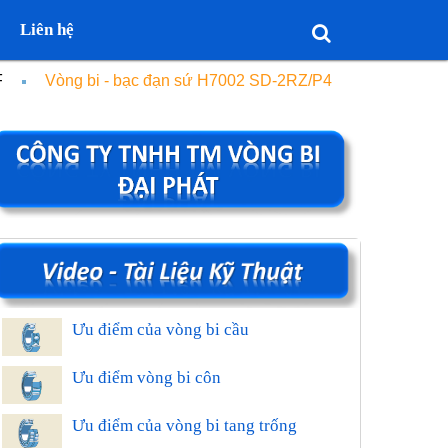
Liên hệ
F
Vòng bi - bạc đạn sứ H7002 SD-2RZ/P4
Ưu điểm của vòng bi cầu
Ưu điểm vòng bi côn
Ưu điểm của vòng bi tang trống