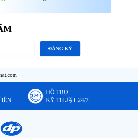
HẨM
ĐĂNG KÝ
hat.com
HỖ TRỢ
TIỀN
KỸ THUẬT 24/7