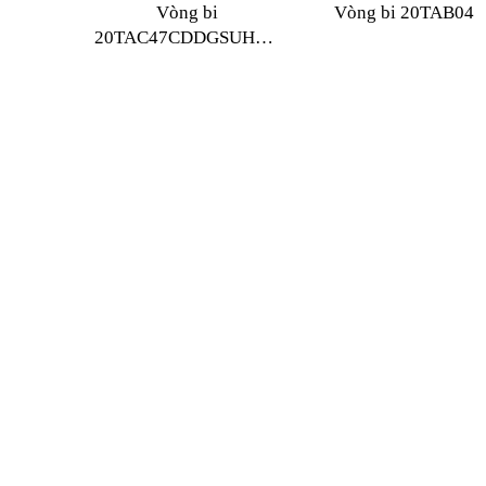
Vòng bi
Vòng bi 20TAB04
20TAC47CDDGSUHPN7C
NSK