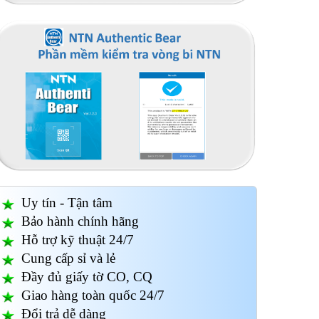
Vòng bi - Bạc đạn
Vòng bi - Bạc đạn
Vòng
NN3011MBKRCC1P4
7017ATYNP4
(2
NSK
Uy tín - Tận tâm
Bảo hành chính hãng
Hỗ trợ kỹ thuật 24/7
Cung cấp sỉ và lẻ
Đầy đủ giấy tờ CO, CQ
Giao hàng toàn quốc 24/7
Đổi trả dễ dàng