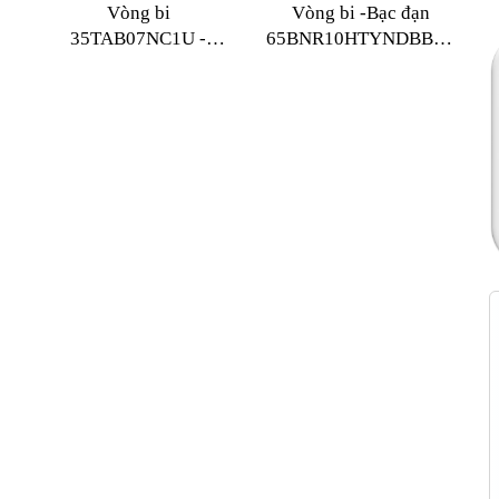
Vòng bi
Vòng bi -Bạc đạn
35TAB07NC1U -
65BNR10HTYNDBBLP4
2NSE/GMP4
NSK