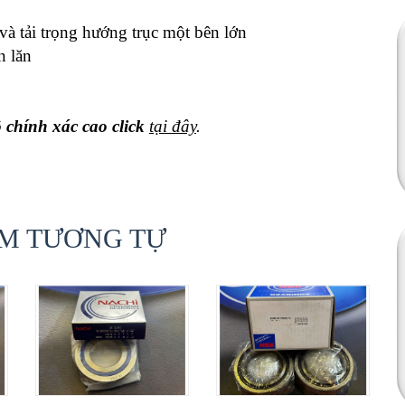
và tải trọng hướng trục một bên lớn
n lăn
chính xác cao click
tại đây
.
M TƯƠNG TỰ