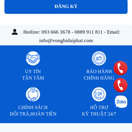
ĐĂNG KÝ
Hotline:
093 666 3678 - 0889 911 811
- Email:
info@vongbidaiphat.com
UY TÍN
BẢO HÀNH
TẬN TÂM
CHÍNH HÃNG
CHÍNH SÁCH
HỖ TRỢ
ĐỔI TRẢ,HOÀN TIỀN
KỸ THUẬT 24/7