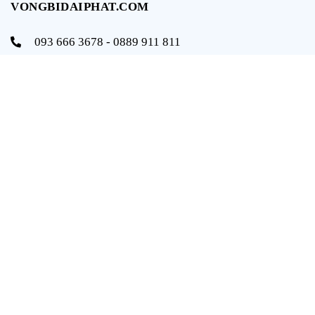
VONGBIDAIPHAT.COM
093 666 3678 - 0889 911 811
info@vongbidaiphat.com
Email:
Địa chỉ: 654 Ngô Gia Tự, q. Hải An, tp. Hải Phòng
THÔNG TIN
Trang chủ
Giới thiệu
Sản phẩm
Tài liệu