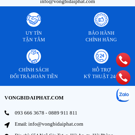
info@vongbidaiphat.com
UY TÍN
BẢO HÀNH
TẬN TÂM
CHÍNH HÃNG
CHÍNH SÁCH
HỖ TRỢ
ĐỔI TRẢ,HOÀN TIỀN
KỸ THUẬT 24/7
VONGBIDAIPHAT.COM
093 666 3678 - 0889 911 811
info@vongbidaiphat.com
Email: