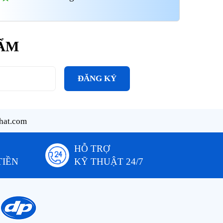
HẨM
ĐĂNG KÝ
hat.com
HỖ TRỢ
TIỀN
KỸ THUẬT 24/7