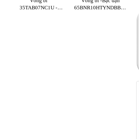
Vòng bi
Vòng bi -Bạc đạn
35TAB07NC1U -
65BNR10HTYNDBBLP4
2NSE/GMP4
NSK