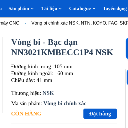
u
Sản phẩm
Tài liệu
Catalogue
Tuyển dụng
c máy CNC
Vòng bi chính xác NSK, NTN, KOYO, FAG, SK
Vòng bi - Bạc đạn
NN3021KMBECC1P4 NSK
Đường kính trong: 105 mm
Đường kính ngoài: 160 mm
Chiều dày: 41 mm
Thương hiệu:
NSK
Mã sản phẩm:
Vòng bi chính xác
CÒN HÀNG
Đặt hàng