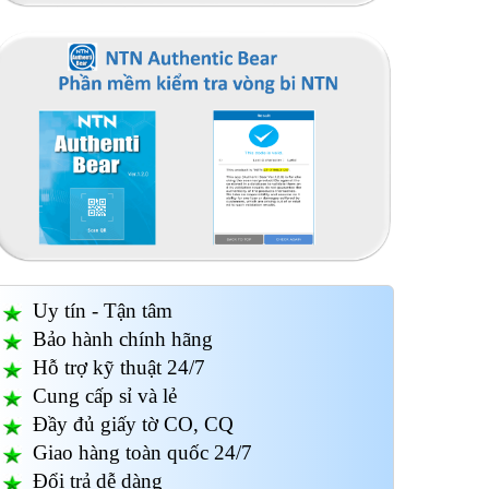
Vòng bi - Bạc đạn
Vòng bi - Bạc đạn
Vòng
NN3011MBKRCC1P4
7017ATYNP4
(2
NSK
Uy tín - Tận tâm
Bảo hành chính hãng
Hỗ trợ kỹ thuật 24/7
Cung cấp sỉ và lẻ
Đầy đủ giấy tờ CO, CQ
Giao hàng toàn quốc 24/7
Đổi trả dễ dàng