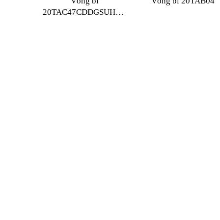
Vòng bi
Vòng bi 20TAB04
20TAC47CDDGSUHPN7C
NSK