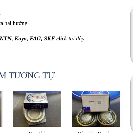
t
cả hai hướng
, NTN, Koyo, FAG, SKF
click
tại đây
.
M TƯƠNG TỰ