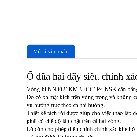
Mô tả sản phẩm
Ổ đũa hai dãy siêu chính xá
Vòng bi NN3021KMBECC1P4 NSK cân bằng giữ
Do có ba mặt bích trên vòng trong và không có
vụ hướng trục theo cả hai hướng.
Thiết kế tách rời được giúp cho việc tháo lắp đ
phải có chế độ lắp chặt trên cả hai vòng.
Lỗ côn cho phép điều chỉnh chính xác khe hở ho
- Chịu được tải trọng rất lớn