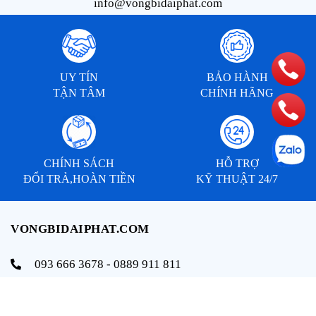
info@vongbidaiphat.com
UY TÍN
BẢO HÀNH
TẬN TÂM
CHÍNH HÃNG
CHÍNH SÁCH
HỖ TRỢ
ĐỔI TRẢ,HOÀN TIỀN
KỸ THUẬT 24/7
VONGBIDAIPHAT.COM
093 666 3678 - 0889 911 811
info@vongbidaiphat.com
Email: