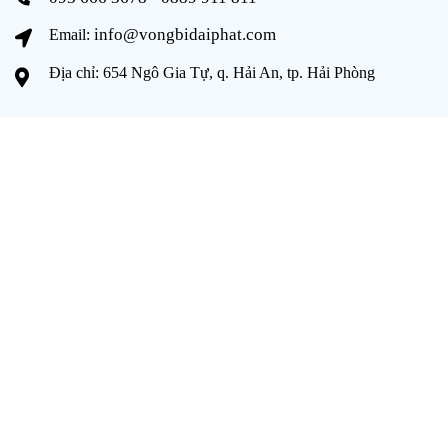
info@vongbidaiphat.com
Email:
Địa chỉ: 654 Ngô Gia Tự, q. Hải An, tp. Hải Phòng
THÔNG TIN
Trang chủ
Giới thiệu
Sản phẩm
Tài liệu
Catalogue
Tuyển dụng