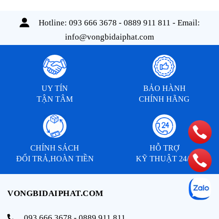
Hotline:
093 666 3678 - 0889 911 811
- Email:
info@vongbidaiphat.com
UY TÍN
BẢO HÀNH
TẬN TÂM
CHÍNH HÃNG
CHÍNH SÁCH
HỖ TRỢ
ĐỔI TRẢ,HOÀN TIỀN
KỸ THUẬT 24/7
VONGBIDAIPHAT.COM
093 666 3678 - 0889 911 811