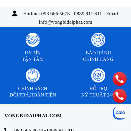
Hotline:
093 666 3678 - 0889 911 811
- Email:
info@vongbidaiphat.com
UY TÍN
BẢO HÀNH
TẬN TÂM
CHÍNH HÃNG
CHÍNH SÁCH
HỖ TRỢ
ĐỔI TRẢ,HOÀN TIỀN
KỸ THUẬT 24/7
VONGBIDAIPHAT.COM
093 666 3678 - 0889 911 811