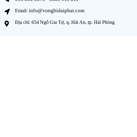
info@vongbidaiphat.com
Email:
Địa chỉ: 654 Ngô Gia Tự, q. Hải An, tp. Hải Phòng
THÔNG TIN
Trang chủ
Giới thiệu
Sản phẩm
Tài liệu
Catalogue
Tuyển dụng