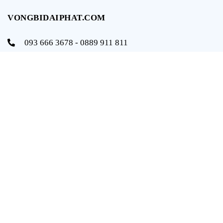
VONGBIDAIPHAT.COM
093 666 3678 - 0889 911 811
info@vongbidaiphat.com
Email:
Địa chỉ: 654 Ngô Gia Tự, q. Hải An, tp. Hải Phòng
THÔNG TIN
Trang chủ
Giới thiệu
Sản phẩm