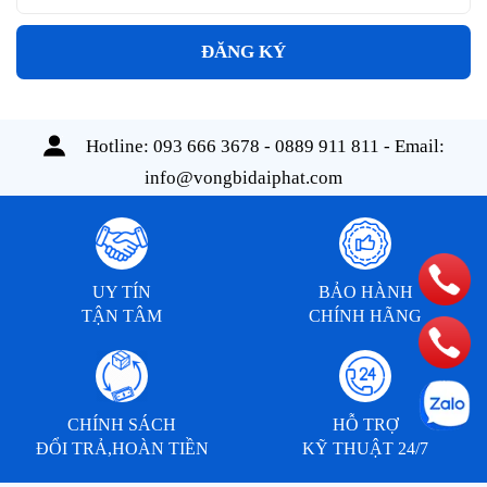
ĐĂNG KÝ
Hotline:
093 666 3678 - 0889 911 811
- Email:
info@vongbidaiphat.com
UY TÍN
BẢO HÀNH
TẬN TÂM
CHÍNH HÃNG
CHÍNH SÁCH
HỖ TRỢ
ĐỔI TRẢ,HOÀN TIỀN
KỸ THUẬT 24/7