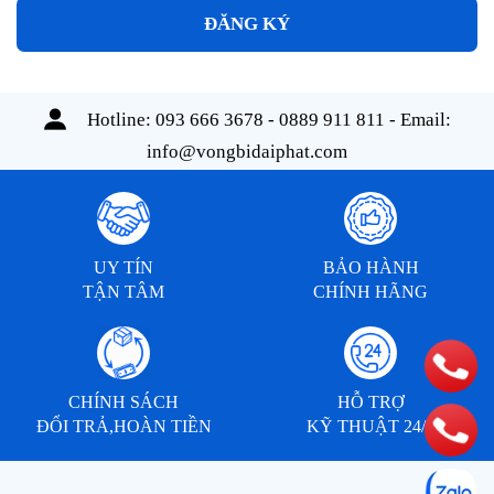
ĐĂNG KÝ
Hotline:
093 666 3678 - 0889 911 811
- Email:
info@vongbidaiphat.com
UY TÍN
BẢO HÀNH
TẬN TÂM
CHÍNH HÃNG
CHÍNH SÁCH
HỖ TRỢ
ĐỔI TRẢ,HOÀN TIỀN
KỸ THUẬT 24/7