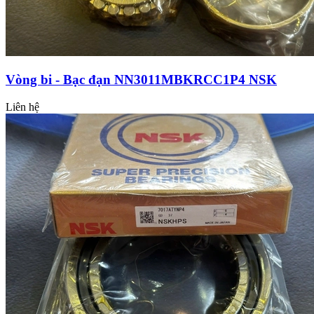
Vòng bi - Bạc đạn NN3011MBKRCC1P4 NSK
Liên hệ