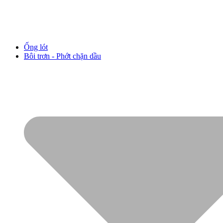
Ống lót
Bôi trơn - Phớt chặn dầu