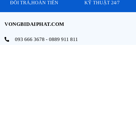
ĐỔI TRẢ,HOÀN TIỀN
KỸ THUẬT 24/7
VONGBIDAIPHAT.COM
093 666 3678 - 0889 911 811
info@vongbidaiphat.com
Email:
Địa chỉ: 654 Ngô Gia Tự, q. Hải An, tp. Hải Phòng
THÔNG TIN
Trang chủ
Giới thiệu