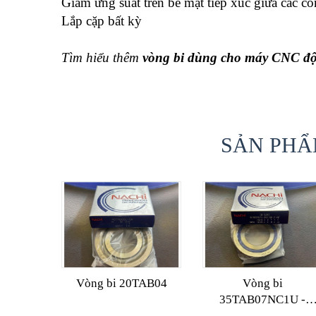
Giảm ứng suất trên bề mặt tiếp xúc giữa các co
Lắp cặp bất kỳ
Tìm hiểu thêm
vòng bi dùng cho máy CNC độ 
SẢN PHẨ
Vòng bi 20TAB04
Vòng bi
35TAB07NC1U -
2NSE/GMP4