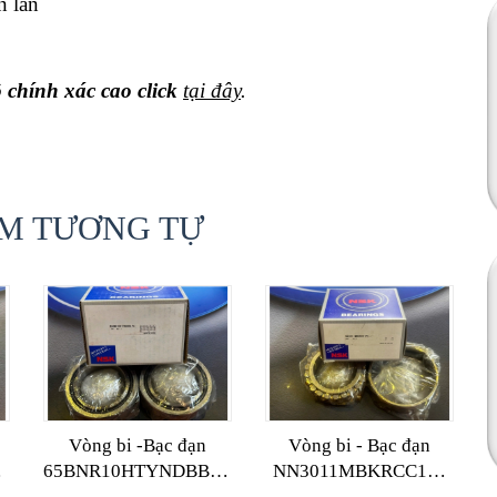
n lăn
chính xác cao click
tại đây
.
M TƯƠNG TỰ
Vòng bi -Bạc đạn
Vòng bi - Bạc đạn
65BNR10HTYNDBBLP4
NN3011MBKRCC1P4
NSK
NSK