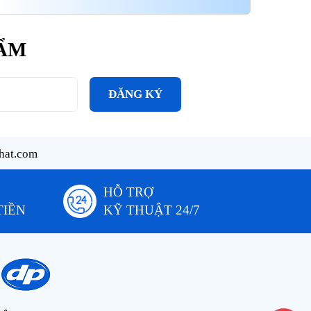
HẨM
ĐĂNG KÝ
hat.com
HỖ TRỢ
TIỀN
KỸ THUẬT 24/7