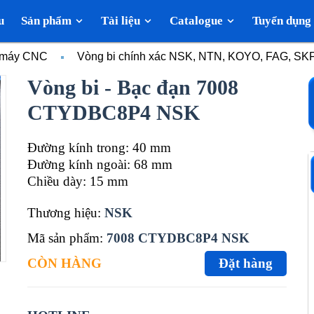
u
Sản phẩm
Tài liệu
Catalogue
Tuyển dụng
c máy CNC
Vòng bi chính xác NSK, NTN, KOYO, FAG, SK
Vòng bi - Bạc đạn 7008
CTYDBC8P4 NSK
Đường kính trong: 40 mm
Đường kính ngoài: 68 mm
Chiều dày: 15 mm
Thương hiệu:
NSK
Mã sản phẩm:
7008 CTYDBC8P4 NSK
CÒN HÀNG
Đặt hàng