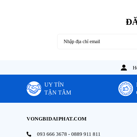
ĐĂ
Ho
UY TÍN
TẬN TÂM
VONGBIDAIPHAT.COM
093 666 3678 - 0889 911 811