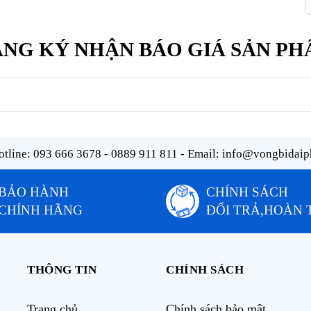
NG KÝ NHẬN BÁO GIÁ SẢN P
tline:
093 666 3678 - 0889 911 811
- Email:
info@vongbidaip
BẢO HÀNH
CHÍNH SÁCH
CHÍNH HÃNG
ĐỔI TRẢ,HOÀN 
THÔNG TIN
CHÍNH SÁCH
Trang chủ
Chính sách bảo mật