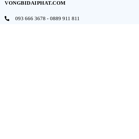
VONGBIDAIPHAT.COM
093 666 3678 - 0889 911 811
info@vongbidaiphat.com
Email:
Địa chỉ: 654 Ngô Gia Tự, q. Hải An, tp. Hải Phòng
THÔNG TIN
Trang chủ
Giới thiệu
Sản phẩm
Tài liệu