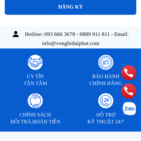
ĐĂNG KÝ
Hotline:
093 666 3678 - 0889 911 811
- Email:
info@vongbidaiphat.com
UY TÍN
BẢO HÀNH
TẬN TÂM
CHÍNH HÃNG
CHÍNH SÁCH
HỖ TRỢ
ĐỔI TRẢ,HOÀN TIỀN
KỸ THUẬT 24/7