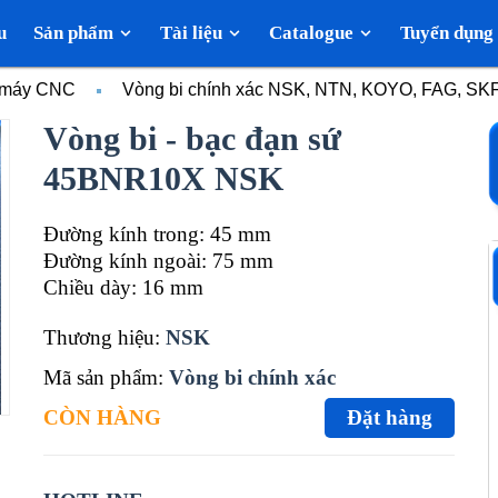
u
Sản phẩm
Tài liệu
Catalogue
Tuyển dụng
c máy CNC
Vòng bi chính xác NSK, NTN, KOYO, FAG, SK
Vòng bi - bạc đạn sứ
45BNR10X NSK
Đường kính trong: 45 mm
Đường kính ngoài: 75 mm
Chiều dày: 16 mm
Thương hiệu:
NSK
Mã sản phẩm:
Vòng bi chính xác
CÒN HÀNG
Đặt hàng