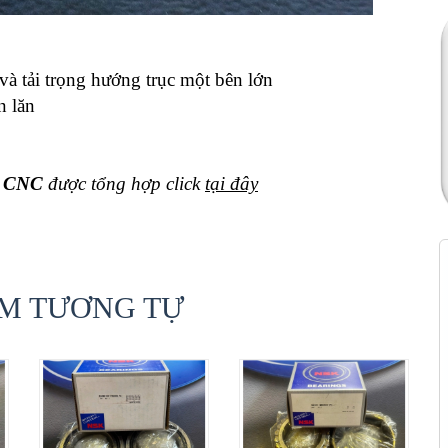
và tải trọng hướng trục một bên lớn
n lăn
y CNC
được tổng hợp click
tại đây
M TƯƠNG TỰ