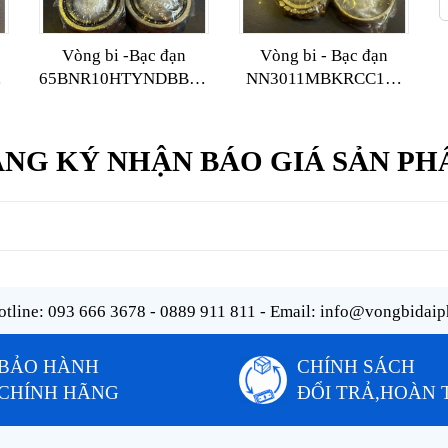
Vòng bi -Bạc đạn
Vòng bi - Bạc đạn
65BNR10HTYNDBBLP4
NN3011MBKRCC1P4
NSK
NSK
NG KÝ NHẬN BÁO GIÁ SẢN P
tline:
093 666 3678 - 0889 911 811
- Email:
info@vongbidaip
BẢO HÀNH
CHÍNH SÁCH
CHÍNH HÃNG
ĐỔI TRẢ,HOÀN 