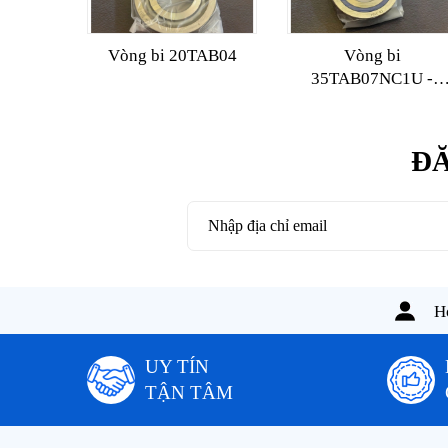
Vòng bi 20TAB04
Vòng bi
35TAB07NC1U -
2NSE/GMP4
ĐĂ
Ho
UY TÍN
TẬN TÂM