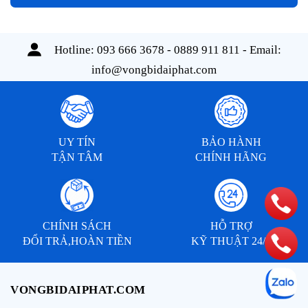
Hotline:
093 666 3678 - 0889 911 811
- Email:
info@vongbidaiphat.com
UY TÍN
BẢO HÀNH
TẬN TÂM
CHÍNH HÃNG
CHÍNH SÁCH
HỖ TRỢ
ĐỔI TRẢ,HOÀN TIỀN
KỸ THUẬT 24/7
VONGBIDAIPHAT.COM