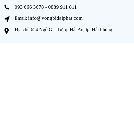
093 666 3678 - 0889 911 811
info@vongbidaiphat.com
Email:
Địa chỉ: 654 Ngô Gia Tự, q. Hải An, tp. Hải Phòng
THÔNG TIN
Trang chủ
Giới thiệu
Sản phẩm
Tài liệu
Catalogue