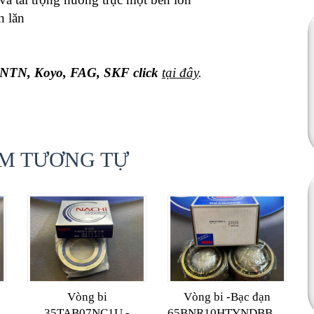
n lăn
, NTN, Koyo, FAG, SKF
click
tại đây
.
M TƯƠNG TỰ
Vòng bi
Vòng bi -Bạc đạn
35TAB07NC1U -
65BNR10HTYNDBBLP4