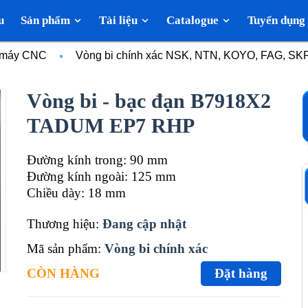
u
Sản phẩm
Tài liệu
Catalogue
Tuyển dụng
c máy CNC
Vòng bi chính xác NSK, NTN, KOYO, FAG, SK
Vòng bi - bạc đạn B7918X2
TADUM EP7 RHP
Đường kính trong: 90 mm
Đường kính ngoài: 125 mm
Chiều dày: 18 mm
Thương hiệu:
Đang cập nhật
Mã sản phẩm:
Vòng bi chính xác
CÒN HÀNG
Đặt hàng