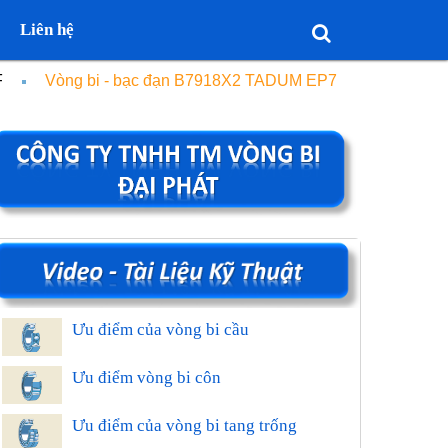
Liên hệ
F
Vòng bi - bạc đạn B7918X2 TADUM EP7
Ưu điểm của vòng bi cầu
Ưu điểm vòng bi côn
Ưu điểm của vòng bi tang trống