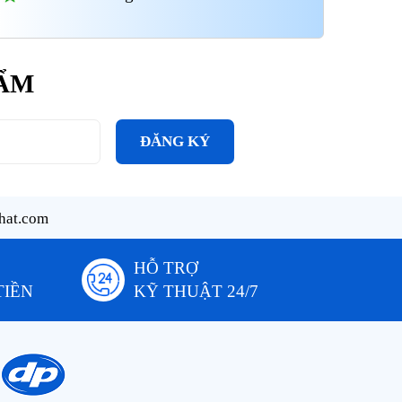
HẨM
ĐĂNG KÝ
hat.com
HỖ TRỢ
TIỀN
KỸ THUẬT 24/7