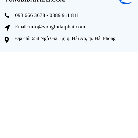
093 666 3678 - 0889 911 811
info@vongbidaiphat.com
Email:
Địa chỉ: 654 Ngô Gia Tự, q. Hải An, tp. Hải Phòng
THÔNG TIN
Trang chủ
Giới thiệu
Sản phẩm
Tài liệu