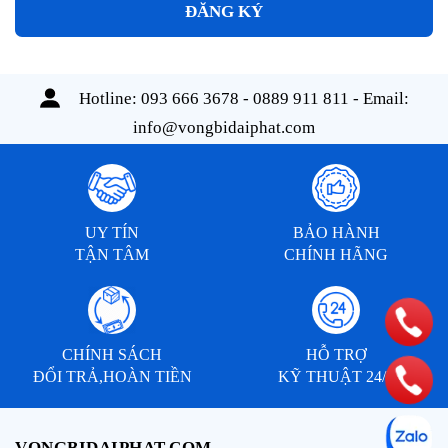
ĐĂNG KÝ
Hotline:
093 666 3678 - 0889 911 811
- Email:
info@vongbidaiphat.com
UY TÍN
BẢO HÀNH
TẬN TÂM
CHÍNH HÃNG
CHÍNH SÁCH
HỖ TRỢ
ĐỔI TRẢ,HOÀN TIỀN
KỸ THUẬT 24/7
VONGBIDAIPHAT.COM