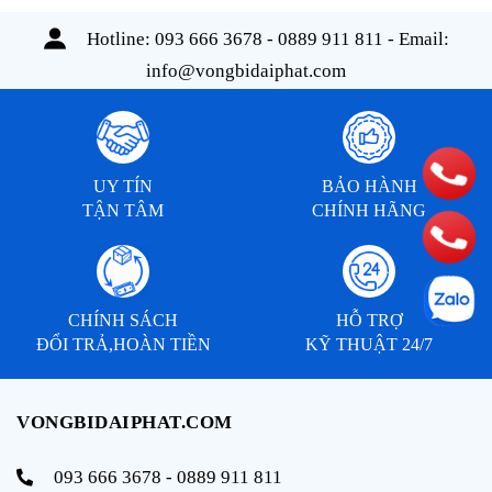
Hotline:
093 666 3678 - 0889 911 811
- Email:
info@vongbidaiphat.com
UY TÍN
BẢO HÀNH
TẬN TÂM
CHÍNH HÃNG
CHÍNH SÁCH
HỖ TRỢ
ĐỔI TRẢ,HOÀN TIỀN
KỸ THUẬT 24/7
VONGBIDAIPHAT.COM
093 666 3678 - 0889 911 811