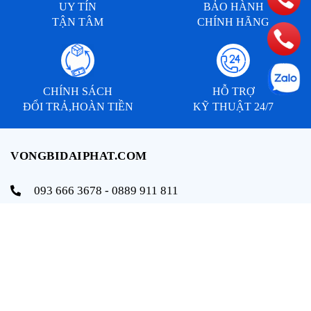
UY TÍN
BẢO HÀNH
TẬN TÂM
CHÍNH HÃNG
CHÍNH SÁCH
HỖ TRỢ
ĐỔI TRẢ,HOÀN TIỀN
KỸ THUẬT 24/7
VONGBIDAIPHAT.COM
093 666 3678 - 0889 911 811
info@vongbidaiphat.com
Email:
Địa chỉ: 654 Ngô Gia Tự, q. Hải An, tp. Hải Phòng