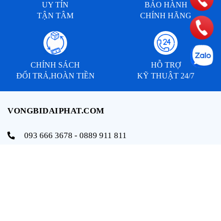
UY TÍN
BẢO HÀNH
TẬN TÂM
CHÍNH HÃNG
CHÍNH SÁCH
HỖ TRỢ
ĐỔI TRẢ,HOÀN TIỀN
KỸ THUẬT 24/7
VONGBIDAIPHAT.COM
093 666 3678 - 0889 911 811
info@vongbidaiphat.com
Email:
Địa chỉ: 654 Ngô Gia Tự, q. Hải An, tp. Hải Phòng