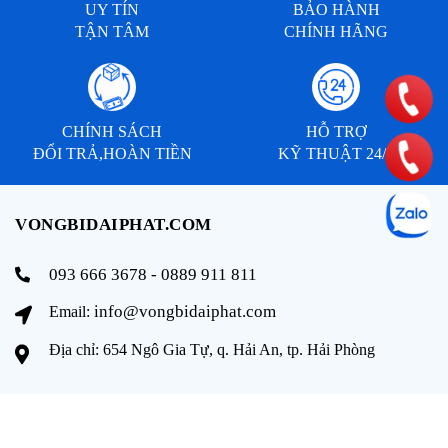
UY TÍN
BẢO HÀNH
TẬN TÂM
CHÍNH HÃNG
CHÍNH SÁCH
HỖ TRỢ
ĐỔI TRẢ,HOÀN TIỀN
KỸ THUẬT 24/7
VONGBIDAIPHAT.COM
093 666 3678 - 0889 911 811
info@vongbidaiphat.com
Email:
Địa chỉ: 654 Ngô Gia Tự, q. Hải An, tp. Hải Phòng