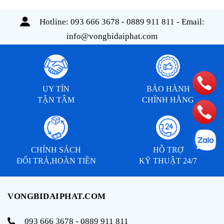
Hotline:
093 666 3678 - 0889 911 811
- Email:
info@vongbidaiphat.com
UY TÍN
BẢO HÀNH
TẬN TÂM
CHÍNH HÃNG
CHÍNH SÁCH
HỖ TRỢ
ĐỔI TRẢ,HOÀN TIỀN
KỸ THUẬT 24/7
VONGBIDAIPHAT.COM
093 666 3678 - 0889 911 811