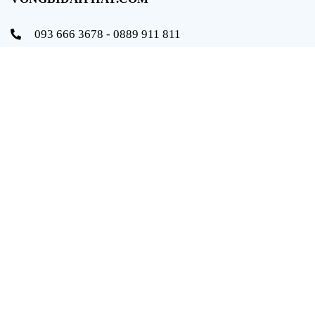
093 666 3678 - 0889 911 811
info@vongbidaiphat.com
Email:
Địa chỉ: 654 Ngô Gia Tự, q. Hải An, tp. Hải Phòng
THÔNG TIN
Trang chủ
Giới thiệu
Sản phẩm
Tài liệu