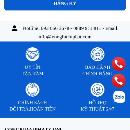
ĐĂNG KÝ
Hotline:
093 666 3678 - 0889 911 811
- Email:
info@vongbidaiphat.com
UY TÍN
BẢO HÀNH
TẬN TÂM
CHÍNH HÃNG
CHÍNH SÁCH
HỖ TRỢ
ĐỔI TRẢ,HOÀN TIỀN
KỸ THUẬT 24/7
VONGBIDAIPHAT.COM