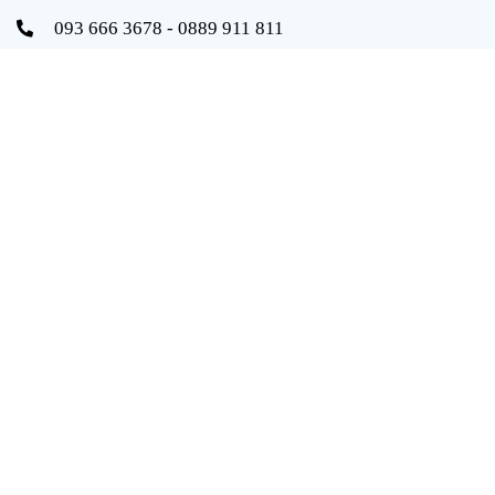
093 666 3678 - 0889 911 811
info@vongbidaiphat.com
Email:
Địa chỉ: 654 Ngô Gia Tự, q. Hải An, tp. Hải Phòng
THÔNG TIN
Trang chủ
Giới thiệu
Sản phẩm
Tài liệu
Catalogue