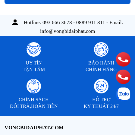
Hotline:
093 666 3678 - 0889 911 811
- Email:
info@vongbidaiphat.com
UY TÍN
BẢO HÀNH
TẬN TÂM
CHÍNH HÃNG
CHÍNH SÁCH
HỖ TRỢ
ĐỔI TRẢ,HOÀN TIỀN
KỸ THUẬT 24/7
VONGBIDAIPHAT.COM