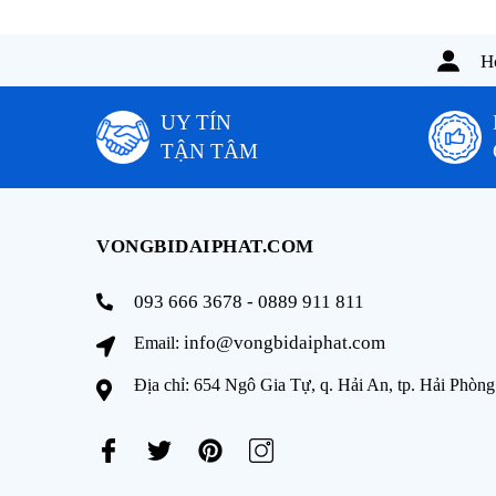
Ho
UY TÍN
TẬN TÂM
VONGBIDAIPHAT.COM
093 666 3678 - 0889 911 811
info@vongbidaiphat.com
Email:
Địa chỉ: 654 Ngô Gia Tự, q. Hải An, tp. Hải Phòng