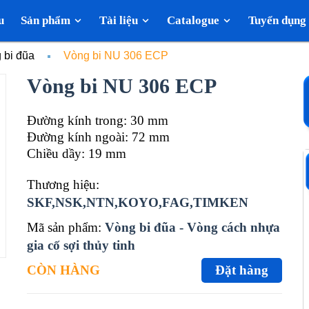
u
Sản phẩm
Tài liệu
Catalogue
Tuyển dụng
 bi đũa
Vòng bi NU 306 ECP
Vòng bi NU 306 ECP
Đường kính trong: 30 mm
Đường kính ngoài: 72 mm
Chiều dầy: 19 mm
Thương hiệu:
SKF,NSK,NTN,KOYO,FAG,TIMKEN
Mã sản phẩm:
Vòng bi đũa - Vòng cách nhựa
gia cố sợi thủy tinh
CÒN HÀNG
Đặt hàng