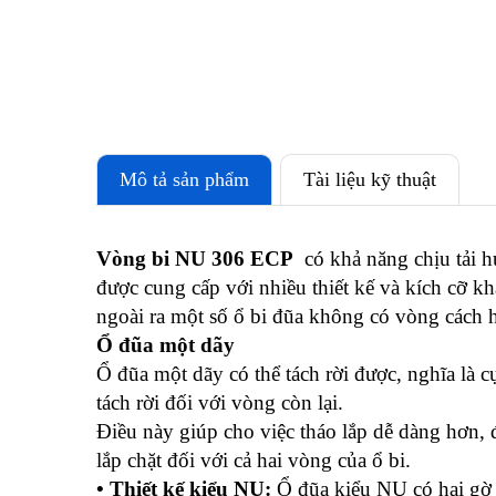
Mô tả sản phẩm
Tài liệu kỹ thuật
Vòng bi NU 306 ECP
có khả năng chịu tải h
được cung cấp với nhiều thiết kế và kích cỡ k
ngoài ra một số ổ bi đũa không có vòng cách 
Ổ đũa một dãy
Ổ đũa một dãy có thể tách rời được, nghĩa là 
tách rời đối với vòng còn lại.
Điều này giúp cho việc tháo lắp dễ dàng hơn, đặ
lắp chặt đối với cả hai vòng của ổ bi.
• Thiết kế kiểu NU:
Ổ đũa kiểu NU có hai gờ 