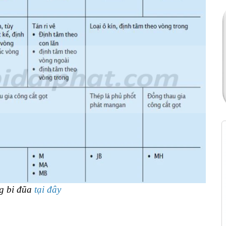
ng bi đũa
tại đây