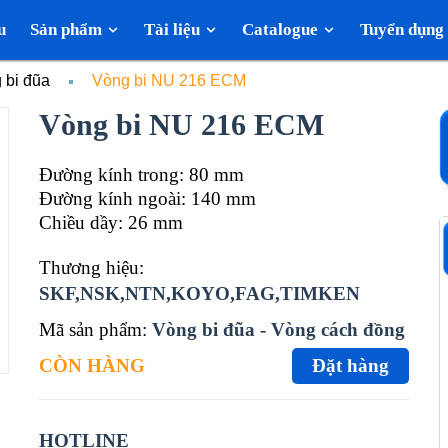
u
Sản phẩm
Tài liệu
Catalogue
Tuyển dụng
 bi đũa
Vòng bi NU 216 ECM
Vòng bi NU 216 ECM
Đường kính trong: 80 mm
Đường kính ngoài: 140 mm
Chiều dầy: 26 mm
Thương hiệu:
SKF,NSK,NTN,KOYO,FAG,TIMKEN
Mã sản phẩm:
Vòng bi đũa - Vòng cách đồng
CÒN HÀNG
Đặt hàng
HOTLINE