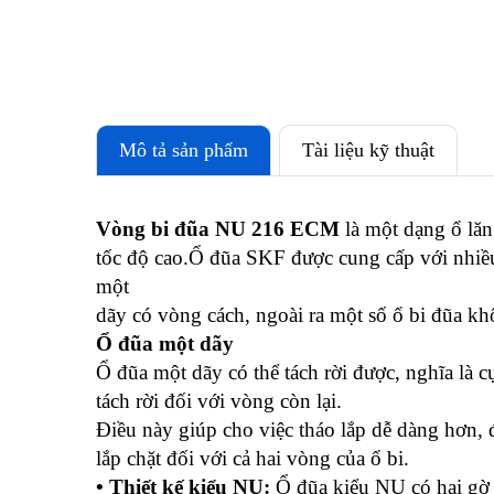
Mô tả sản phẩm
Tài liệu kỹ thuật
Vòng bi đũa NU 216 ECM
là một dạng ổ lăn
tốc độ cao.Ổ đũa SKF được cung cấp với nhiều 
một
dãy có vòng cách, ngoài ra một số ổ bi đũa k
Ổ đũa một dãy
Ổ đũa một dãy có thể tách rời được, nghĩa là 
tách rời đối với vòng còn lại.
Điều này giúp cho việc tháo lắp dễ dàng hơn, đặ
lắp chặt đối với cả hai vòng của ổ bi.
• Thiết kế kiểu NU:
Ổ đũa kiểu NU có hai gờ 