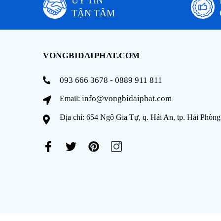
UY TÍN
TẬN TÂM
VONGBIDAIPHAT.COM
093 666 3678 - 0889 911 811
info@vongbidaiphat.com
Email:
Địa chỉ: 654 Ngô Gia Tự, q. Hải An, tp. Hải Phòng