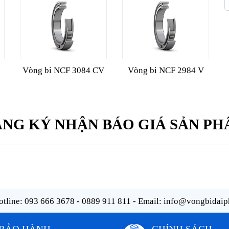
Vòng bi NCF 3084 CV
Vòng bi NCF 2984 V
NG KÝ NHẬN BÁO GIÁ SẢN P
tline:
093 666 3678 - 0889 911 811
- Email:
info@vongbidaip