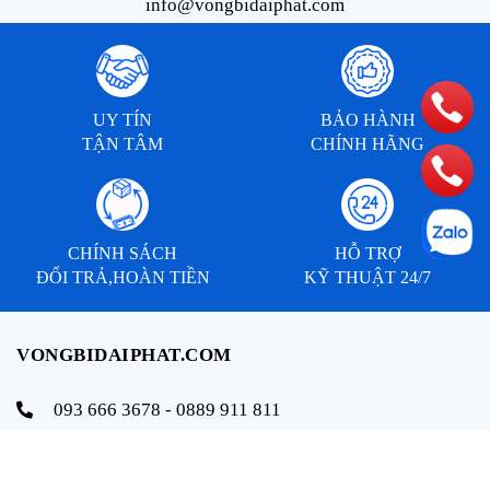
info@vongbidaiphat.com
UY TÍN
BẢO HÀNH
TẬN TÂM
CHÍNH HÃNG
CHÍNH SÁCH
HỖ TRỢ
ĐỔI TRẢ,HOÀN TIỀN
KỸ THUẬT 24/7
VONGBIDAIPHAT.COM
093 666 3678 - 0889 911 811
info@vongbidaiphat.com
Email: