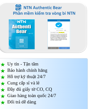
SAC50100BG MGP4Z
SAC45100BG MGP4Z
SAC4
Uy tín - Tận tâm
Bảo hành chính hãng
Hỗ trợ kỹ thuật 24/7
Cung cấp sỉ và lẻ
Đầy đủ giấy tờ CO, CQ
Giao hàng toàn quốc 24/7
Đổi trả dễ dàng