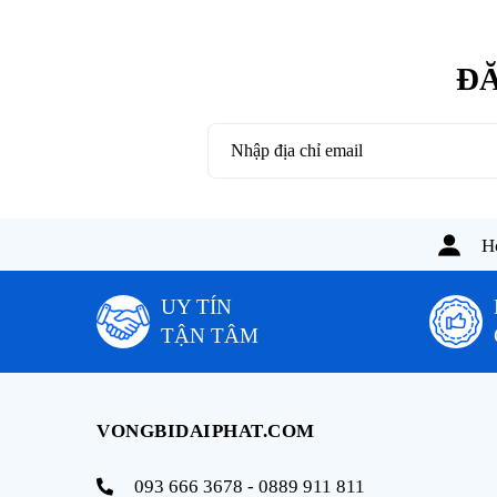
ĐĂ
Ho
UY TÍN
TẬN TÂM
VONGBIDAIPHAT.COM
093 666 3678 - 0889 911 811