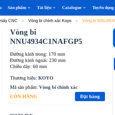
u
Sản phẩm
Tài liệu
Catalogue
Tuyển dụng
c máy CNC
Vòng bi chính xác Koyo
Vòng bi NNU49
Vòng bi
NNU4934C1NAFGP5
Đường kính trong: 170 mm
Đường kính ngoài: 230 mm
Chiều dày: 60 mm
Thương hiệu:
KOYO
Mã sản phẩm:
Vòng bi chính xác
CÒN HÀNG
Đặt hàng