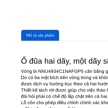
Mô tả sản phẩm
Ổ đũa hai dãy, một dãy s
Vòng bi NNU4934C1NAFGP5 cân bằng giữa
Do có ba mặt bích trên vòng trong và khôn
được dịch vụ hướng trục theo cả hai hướ
Thiết kế tách rời được giúp cho việc tháo l
đòi hỏi phải có chế độ lắp chặt trên cả hai
Lỗ côn cho phép điều chỉnh chính xác khe h