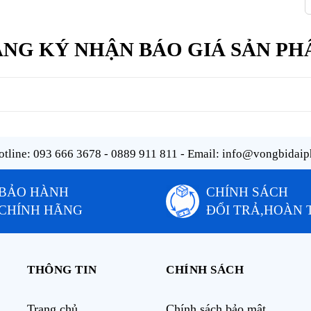
NG KÝ NHẬN BÁO GIÁ SẢN P
tline:
093 666 3678 - 0889 911 811
- Email:
info@vongbidaip
BẢO HÀNH
CHÍNH SÁCH
CHÍNH HÃNG
ĐỔI TRẢ,HOÀN 
THÔNG TIN
CHÍNH SÁCH
Trang chủ
Chính sách bảo mật