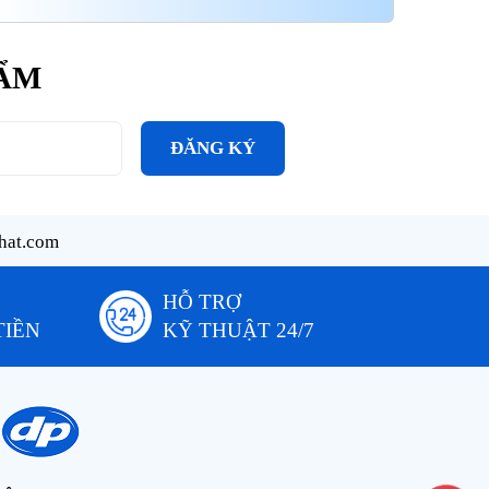
HẨM
ĐĂNG KÝ
hat.com
HỖ TRỢ
TIỀN
KỸ THUẬT 24/7