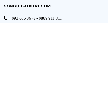
VONGBIDAIPHAT.COM
093 666 3678 - 0889 911 811
info@vongbidaiphat.com
Email:
Địa chỉ: 654 Ngô Gia Tự, q. Hải An, tp. Hải Phòng
THÔNG TIN
Trang chủ
Giới thiệu
Sản phẩm
Tài liệu