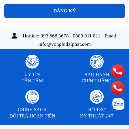
ĐĂNG KÝ
Hotline:
093 666 3678 - 0889 911 811
- Email:
info@vongbidaiphat.com
UY TÍN
BẢO HÀNH
TẬN TÂM
CHÍNH HÃNG
CHÍNH SÁCH
HỖ TRỢ
ĐỔI TRẢ,HOÀN TIỀN
KỸ THUẬT 24/7