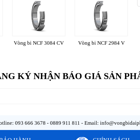
Vòng bi NCF 3084 CV
Vòng bi NCF 2984 V
NG KÝ NHẬN BÁO GIÁ SẢN P
tline:
093 666 3678 - 0889 911 811
- Email:
info@vongbidaip