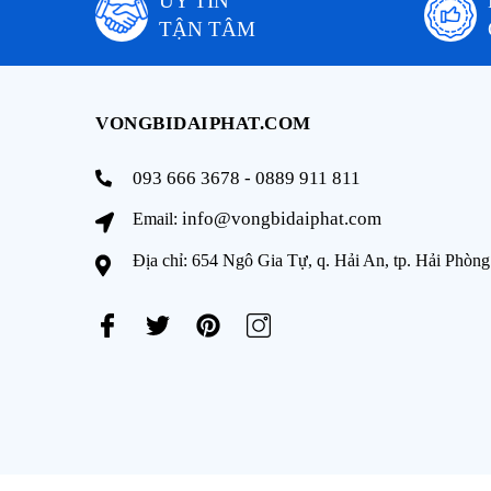
UY TÍN
TẬN TÂM
VONGBIDAIPHAT.COM
093 666 3678 - 0889 911 811
info@vongbidaiphat.com
Email:
Địa chỉ: 654 Ngô Gia Tự, q. Hải An, tp. Hải Phòng