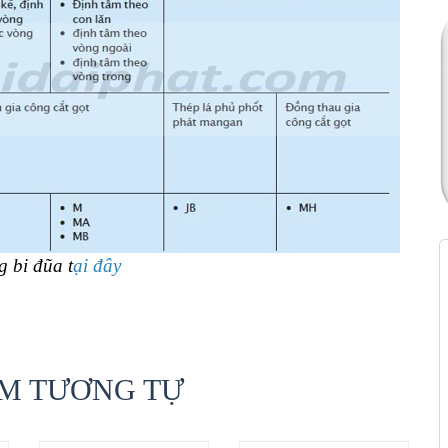
ng bi đũa
t
ại đây
M TƯƠNG TỰ