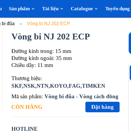
u
Sản phẩm
Tài liệu
Catalogue
Tuyển dụng
 bi đũa
Vòng bi NJ 202 ECP
Vòng bi NJ 202 ECP
Đường kính trong: 15 mm
Đường kính ngoài: 35 mm
Chiều dầy: 11 mm
Thương hiệu:
SKF,NSK,NTN,KOYO,FAG,TIMKEN
Mã sản phẩm:
Vòng bi đũa - Vòng cách đồng
CÒN HÀNG
Đặt hàng
HOTLINE