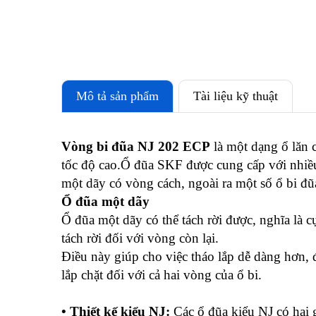
Mô tả sản phẩm
Tài liệu kỹ thuật
Vòng bi đũa NJ 202 ECP
là một dạng ổ lăn c
tốc độ cao.Ổ đũa SKF được cung cấp với nhiều 
một dãy có vòng cách, ngoài ra một số ổ bi đ
Ổ đũa một dãy
Ổ đũa một dãy có thể tách rời được, nghĩa là 
tách rời đối với vòng còn lại.
Điều này giúp cho việc tháo lắp dễ dàng hơn, đặ
lắp chặt đối với cả hai vòng của ổ bi.
• Thiết kế kiểu NJ:
Các ổ đũa kiểu NJ có hai 