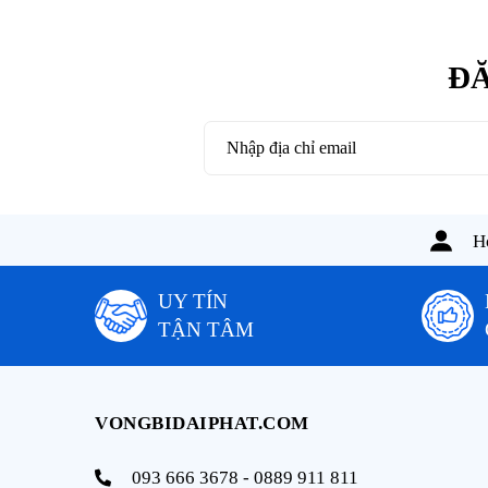
ĐĂ
Ho
UY TÍN
TẬN TÂM
VONGBIDAIPHAT.COM
093 666 3678 - 0889 911 811