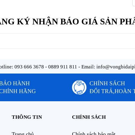
NG KÝ NHẬN BÁO GIÁ SẢN P
tline:
093 666 3678 - 0889 911 811
- Email:
info@vongbidaip
BẢO HÀNH
CHÍNH SÁCH
CHÍNH HÃNG
ĐỔI TRẢ,HOÀN 
THÔNG TIN
CHÍNH SÁCH
Trang chủ
Chính sách bảo mật