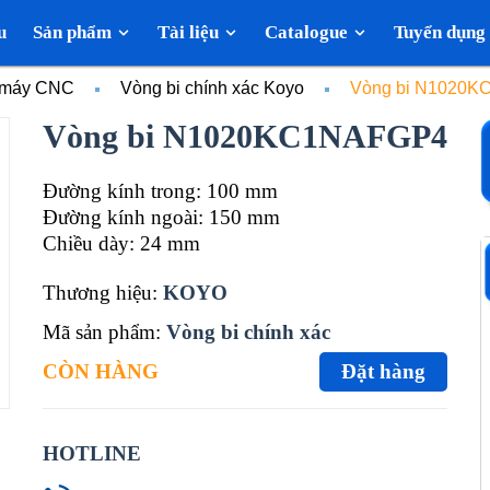
u
Sản phẩm
Tài liệu
Catalogue
Tuyển dụng
c máy CNC
Vòng bi chính xác Koyo
Vòng bi N1020
Vòng bi N1020KC1NAFGP4
Đường kính trong: 100 mm
Đường kính ngoài: 150 mm
Chiều dày: 24 mm
Thương hiệu:
KOYO
Mã sản phẩm:
Vòng bi chính xác
CÒN HÀNG
Đặt hàng
HOTLINE