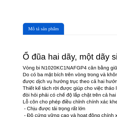
Mô tả sản phẩm
Ổ đũa hai dãy, một dãy s
Vòng bi N1020KC1NAFGP4 cân bằng giữa k
Do có ba mặt bích trên vòng trong và khôn
được dịch vụ hướng trục theo cả hai hướ
Thiết kế tách rời được giúp cho việc tháo l
đòi hỏi phải có chế độ lắp chặt trên cả hai
Lỗ côn cho phép điều chỉnh chính xác khe h
- Chịu được tải trọng rất lớn
- Độ cứng vững cao và hoạt động chính 