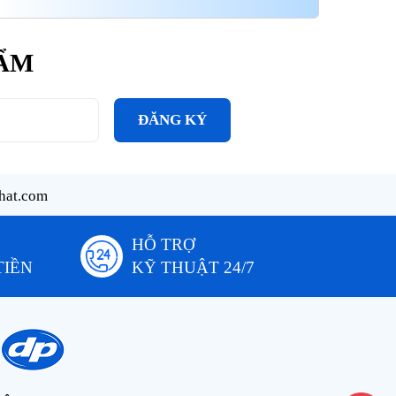
HẨM
ĐĂNG KÝ
hat.com
HỖ TRỢ
TIỀN
KỸ THUẬT 24/7