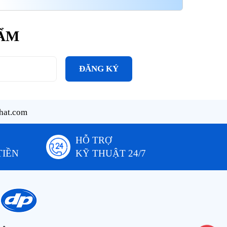
HẨM
ĐĂNG KÝ
hat.com
HỖ TRỢ
TIỀN
KỸ THUẬT 24/7