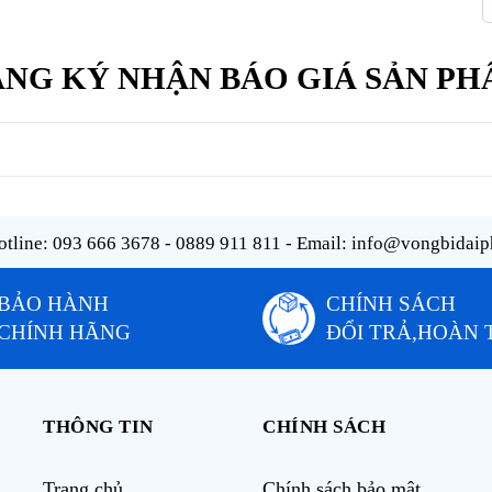
NG KÝ NHẬN BÁO GIÁ SẢN P
tline:
093 666 3678 - 0889 911 811
- Email:
info@vongbidaip
BẢO HÀNH
CHÍNH SÁCH
CHÍNH HÃNG
ĐỔI TRẢ,HOÀN 
THÔNG TIN
CHÍNH SÁCH
Trang chủ
Chính sách bảo mật