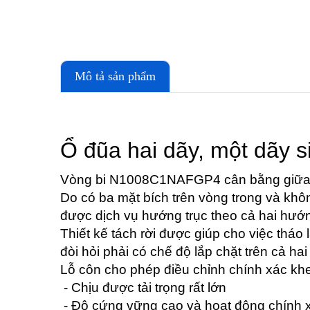
Mô tả sản phẩm
Ổ đũa hai dãy, một dãy s
Vòng bi N1008C1NAFGP4 cân bằng giữa kh
Do có ba mặt bích trên vòng trong và khôn
được dịch vụ hướng trục theo cả hai hướ
Thiết kế tách rời được giúp cho việc tháo l
đòi hỏi phải có chế độ lắp chặt trên cả hai
Lỗ côn cho phép điều chỉnh chính xác khe h
- Chịu được tải trọng rất lớn
- Độ cứng vững cao và hoạt động chính 