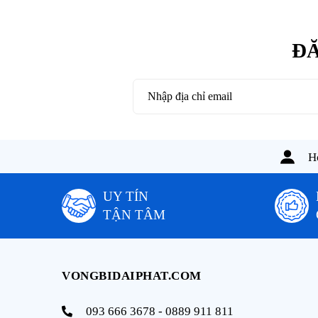
ĐĂ
Ho
UY TÍN
TẬN TÂM
VONGBIDAIPHAT.COM
093 666 3678 - 0889 911 811