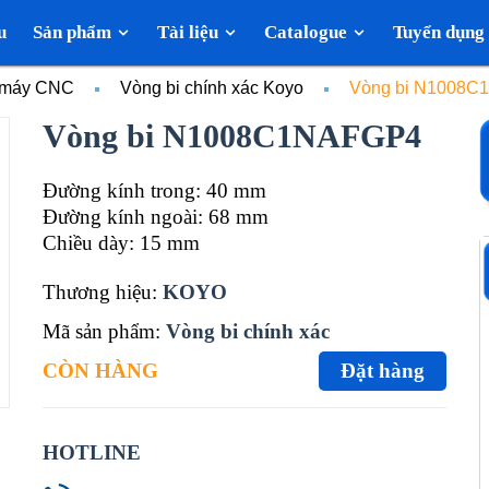
u
Sản phẩm
Tài liệu
Catalogue
Tuyển dụng
c máy CNC
Vòng bi chính xác Koyo
Vòng bi N1008
Vòng bi N1008C1NAFGP4
Đường kính trong: 40 mm
Đường kính ngoài: 68 mm
Chiều dày: 15 mm
Thương hiệu:
KOYO
Mã sản phẩm:
Vòng bi chính xác
CÒN HÀNG
Đặt hàng
HOTLINE