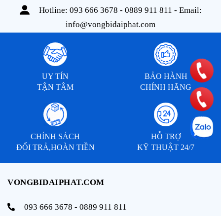
Hotline:
093 666 3678 - 0889 911 811
- Email:
info@vongbidaiphat.com
UY TÍN
BẢO HÀNH
TẬN TÂM
CHÍNH HÃNG
CHÍNH SÁCH
HỖ TRỢ
ĐỔI TRẢ,HOÀN TIỀN
KỸ THUẬT 24/7
VONGBIDAIPHAT.COM
093 666 3678 - 0889 911 811