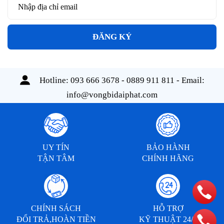
ĐĂNG KÝ
Hotline:
093 666 3678 - 0889 911 811
- Email:
info@vongbidaiphat.com
UY TÍN
BẢO HÀNH
TẬN TÂM
CHÍNH HÃNG
CHÍNH SÁCH
HỖ TRỢ
ĐỔI TRẢ,HOÀN TIỀN
KỸ THUẬT 24/7