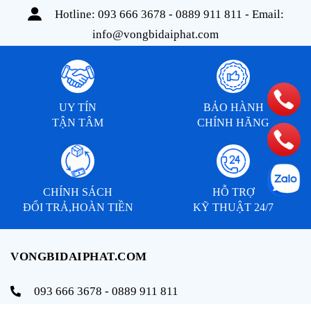
Hotline:
093 666 3678 - 0889 911 811
- Email:
info@vongbidaiphat.com
UY TÍN
BẢO HÀNH
TẬN TÂM
CHÍNH HÃNG
CHÍNH SÁCH
HỖ TRỢ
ĐỔI TRẢ,HOÀN TIỀN
KỸ THUẬT 24/7
VONGBIDAIPHAT.COM
093 666 3678 - 0889 911 811