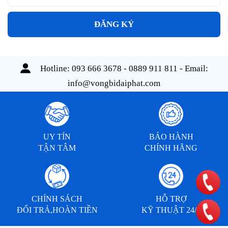
ĐĂNG KÝ
Hotline:
093 666 3678 - 0889 911 811
- Email:
info@vongbidaiphat.com
UY TÍN
BẢO HÀNH
TẬN TÂM
CHÍNH HÃNG
CHÍNH SÁCH
HỖ TRỢ
ĐỔI TRẢ,HOÀN TIỀN
KỸ THUẬT 24/7