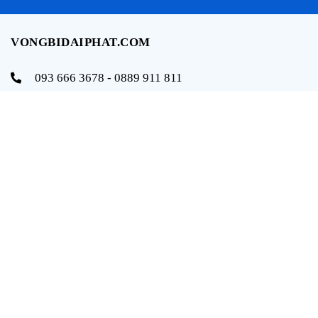
VONGBIDAIPHAT.COM
093 666 3678 - 0889 911 811
info@vongbidaiphat.com
Email:
Địa chỉ: 654 Ngô Gia Tự, q. Hải An, tp. Hải Phòng
THÔNG TIN
Trang chủ
Giới thiệu
Sản phẩm