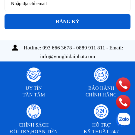
ĐĂNG KÝ
Hotline:
093 666 3678 - 0889 911 811
- Email:
info@vongbidaiphat.com
UY TÍN
BẢO HÀNH
TẬN TÂM
CHÍNH HÃNG
CHÍNH SÁCH
HỖ TRỢ
ĐỔI TRẢ,HOÀN TIỀN
KỸ THUẬT 24/7