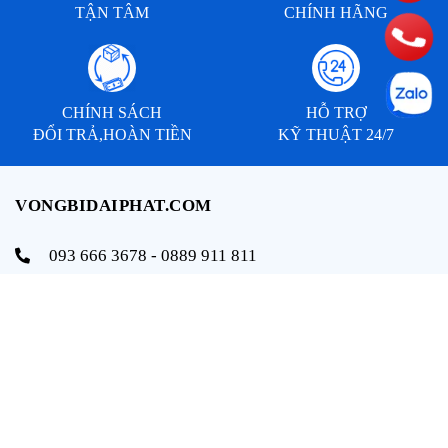
TẬN TÂM
CHÍNH HÃNG
CHÍNH SÁCH
HỖ TRỢ
ĐỔI TRẢ,HOÀN TIỀN
KỸ THUẬT 24/7
VONGBIDAIPHAT.COM
093 666 3678 - 0889 911 811
info@vongbidaiphat.com
Email:
Địa chỉ: 654 Ngô Gia Tự, q. Hải An, tp. Hải Phòng