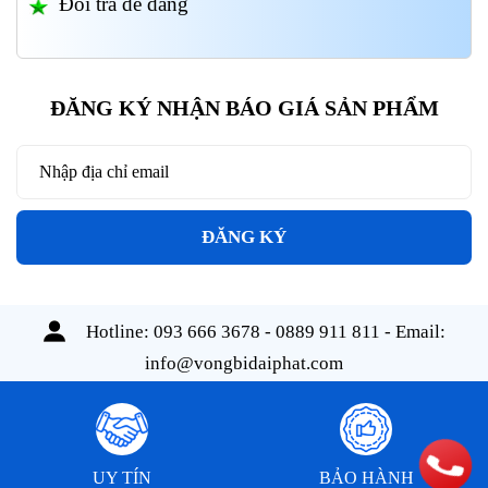
Đổi trả dễ dàng
ĐĂNG KÝ NHẬN BÁO GIÁ SẢN PHẨM
ĐĂNG KÝ
Hotline:
093 666 3678 - 0889 911 811
- Email:
info@vongbidaiphat.com
UY TÍN
BẢO HÀNH