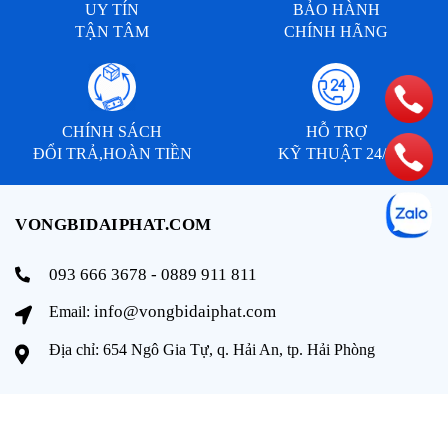
UY TÍN
BẢO HÀNH
TẬN TÂM
CHÍNH HÃNG
CHÍNH SÁCH
HỖ TRỢ
ĐỔI TRẢ,HOÀN TIỀN
KỸ THUẬT 24/7
VONGBIDAIPHAT.COM
093 666 3678 - 0889 911 811
info@vongbidaiphat.com
Email:
Địa chỉ: 654 Ngô Gia Tự, q. Hải An, tp. Hải Phòng