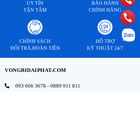
UY TÍN
BẢO HÀNH
TẬN TÂM
CHÍNH HÃNG
CHÍNH SÁCH
HỖ TRỢ
ĐỔI TRẢ,HOÀN TIỀN
KỸ THUẬT 24/7
VONGBIDAIPHAT.COM
093 666 3678 - 0889 911 811
info@vongbidaiphat.com
Email:
Địa chỉ: 654 Ngô Gia Tự, q. Hải An, tp. Hải Phòng