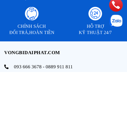
CHÍNH SÁCH
HỖ TRỢ
ĐỔI TRẢ,HOÀN TIỀN
KỸ THUẬT 24/7
VONGBIDAIPHAT.COM
093 666 3678 - 0889 911 811
info@vongbidaiphat.com
Email:
Địa chỉ: 654 Ngô Gia Tự, q. Hải An, tp. Hải Phòng
THÔNG TIN