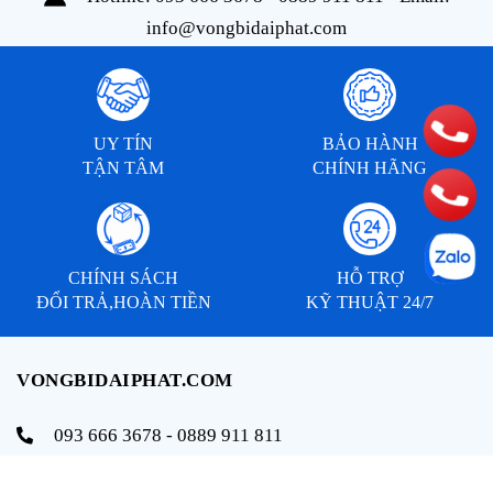
info@vongbidaiphat.com
UY TÍN
BẢO HÀNH
TẬN TÂM
CHÍNH HÃNG
CHÍNH SÁCH
HỖ TRỢ
ĐỔI TRẢ,HOÀN TIỀN
KỸ THUẬT 24/7
VONGBIDAIPHAT.COM
093 666 3678 - 0889 911 811
info@vongbidaiphat.com
Email: