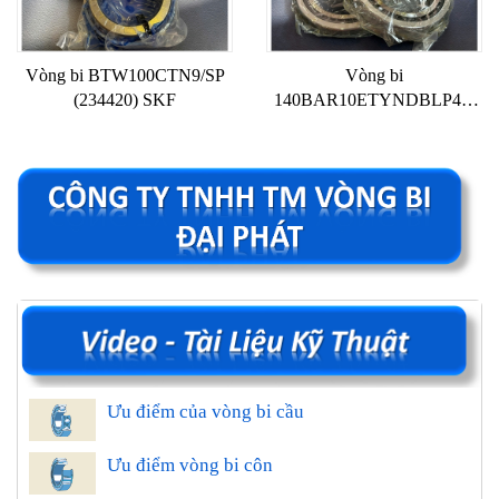
Vòng bi BTW100CTN9/SP
Vòng bi
(234420) SKF
140BAR10ETYNDBLP4A
NSK
Ưu điểm của vòng bi cầu
Ưu điểm vòng bi côn