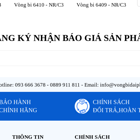
3
Vòng bi 6410 - NR/C3
Vòng bi 6409 - NR/C3
NG KÝ NHẬN BÁO GIÁ SẢN P
tline:
093 666 3678 - 0889 911 811
- Email:
info@vongbidaip
BẢO HÀNH
CHÍNH SÁCH
CHÍNH HÃNG
ĐỔI TRẢ,HOÀN 
THÔNG TIN
CHÍNH SÁCH