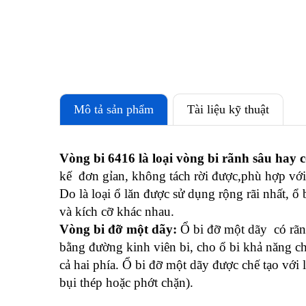
Mô tả sản phẩm
Tài liệu kỹ thuật
Vòng bi 6416 là loại vòng bi rãnh sâu hay c
kế đơn gỉan, không tách rời được,phù hợp với t
Do là loại ổ lăn được sử dụng rộng rãi nhất, ổ 
và kích cỡ khác nhau.
Vòng bi đỡ một dãy:
Ổ bi đỡ một dãy có rãnh
bằng đường kinh viên bi, cho ổ bi khả năng chị
cả hai phía. Ổ bi đỡ một dãy được chế tạo với 
bụi thép hoặc phớt chặn).