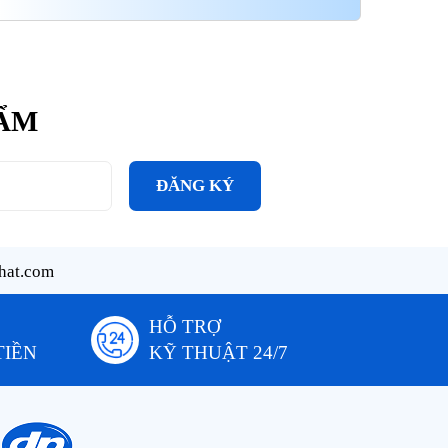
Vòng bi 6408 - NR/C3
Vòng bi 6315- NR/C3
Vòng b
HẨM
ĐĂNG KÝ
hat.com
HỖ TRỢ
TIỀN
KỸ THUẬT 24/7