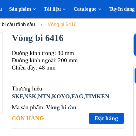
u
Sản phẩm
Tài liệu
Catalogue
Tuyển dụng
 bi cầu rãnh sâu
Vòng bi 6416
Vòng bi 6416
Đường kính trong: 80 mm
Đường kính ngoài: 200 mm
Chiều dầy: 48 mm
Thương hiệu:
SKF,NSK,NTN,KOYO,FAG,TIMKEN
Mã sản phẩm:
Vòng bi cầu
CÒN HÀNG
Đặt hàng