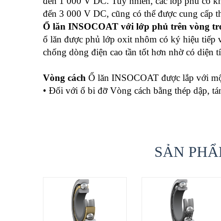
đến 1 000 V DC. Tuy nhiên, các lớp phủ có kh
đến 3 000 V DC, cũng có thể được cung cấp t
Ổ lăn INSOCOAT với lớp phủ trên vòng t
ổ lăn được phủ lớp oxit nhôm có ký hiệu tiếp
chống dòng điện cao tần tốt hơn nhờ có diện 
Vòng cách
Ổ lăn INSOCOAT được lắp với một 
• Đối với ổ bi đỡ Vòng cách bằng thép dập, tá
SẢN PHẨ