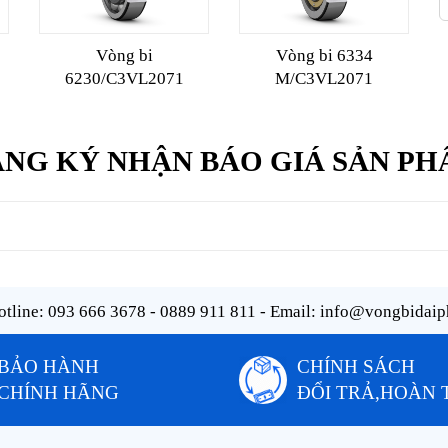
Vòng bi
Vòng bi 6334
6230/C3VL2071
M/C3VL2071
NG KÝ NHẬN BÁO GIÁ SẢN P
tline:
093 666 3678 - 0889 911 811
- Email:
info@vongbidaip
BẢO HÀNH
CHÍNH SÁCH
CHÍNH HÃNG
ĐỔI TRẢ,HOÀN 