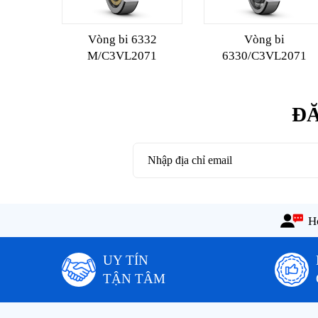
Vòng bi 6332
Vòng bi
M/C3VL2071
6330/C3VL2071
ĐĂ
Ho
UY TÍN
TẬN TÂM