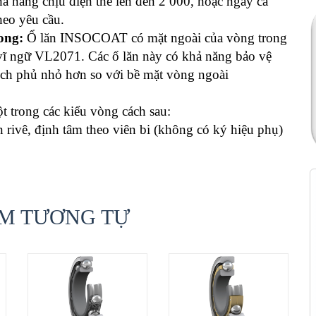
ả năng chịu điện thế lên đến 2 000, hoặc ngay cả
heo yêu cầu.
rong:
Ổ lăn INSOCOAT có mặt ngoài của vòng trong
 vĩ ngữ VL2071. Các ổ lăn này có khả năng bảo vệ
tích phủ nhỏ hơn so với bề mặt vòng ngoài
trong các kiểu vòng cách sau:
n rivê, định tâm theo viên bi (không có ký hiệu phụ)
M TƯƠNG TỰ