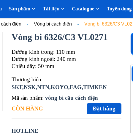
u
Sản phẩm
Tài liệu
Catalogue
Tuyển dụng
, cách điện
Vòng bi cách điện
Vòng bi 6326/C3 VL02
Vòng bi 6326/C3 VL0271
Đường kính trong: 110 mm
Đường kính ngoài: 240 mm
Chiều dầy: 50 mm
Thương hiệu:
SKF,NSK,NTN,KOYO,FAG,TIMKEN
Mã sản phẩm:
vòng bi cầu cách điện
CÒN HÀNG
Đặt hàng
HOTLINE