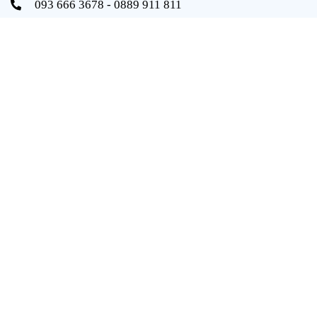
093 666 3678 - 0889 911 811
info@vongbidaiphat.com
Email:
Địa chỉ: 654 Ngô Gia Tự, q. Hải An, tp. Hải Phòng
THÔNG TIN
Trang chủ
Giới thiệu
Sản phẩm
Tài liệu
Catalogue