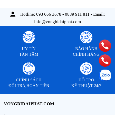
Hotline:
093 666 3678 - 0889 911 811
- Email:
info@vongbidaiphat.com
UY TÍN
BẢO HÀNH
TẬN TÂM
CHÍNH HÃNG
CHÍNH SÁCH
HỖ TRỢ
ĐỔI TRẢ,HOÀN TIỀN
KỸ THUẬT 24/7
VONGBIDAIPHAT.COM